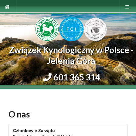
Związek Kynologiczny w Polsce -
Jelenia Góra
601 365 314
O nas
Członkowie Zarządu