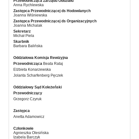
Przewodnicząca Zarządu Oddziału
Anna Rychlewska
Zastępca Przewodniczącej ds Hodowlanych
Joanna Wiśniewska
Zastępca Przewodniczącej ds Organizacyjnych
Joanna Michalak
Sekretarz
Michał Piela
Skarbnik
Barbara Balińska
Oddziałowa Komisja Rewizyjna
Przewodnicząca
Beata Rataj
Elżbieta Konarzewska
Jolanta Scharfenberg Pęczek
Oddziałowy Sąd Koleżeński
Przewodniczący
Grzegorz Czyruk
Zastępca
Anetta Adamowicz
Członkowie
Agnieszka Olesińska
Izabela Barczyk